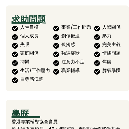
求助問題
人生目標
事業/工作問題
人際關係
個人成長
創傷後遺
壓力
失眠
孤獨感
完美主義
家庭關係
強逼症狀
情緒問題
抑鬱
注意力不足
焦慮
生活/工作壓力
職業輔導
脾氣暴躁
自尊感低落
學歷
香港專業輔導協會會員
應用行為技術員，40 小時認證，自閉症合作夥伴基金